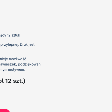
/
jący 12 sztuk
oprzylepnej. Druk jest
tnieje możliwość
 zawieszek, podziękowań
samym motywem.
 12 szt.)