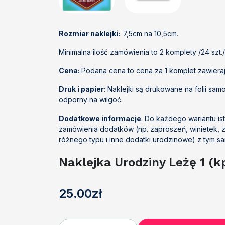
Rozmiar naklejki:
7,5cm na 10,5cm.
Minimalna ilość zamówienia to 2 komplety /24 szt.
Cena:
Podana cena to cena za 1 komplet zawiera
Druk i papier
: Naklejki są drukowane na folii sam
odporny na wilgoć.
Dodatkowe informacje
: Do każdego wariantu is
zamówienia dodatków (np. zaproszeń, winietek,
różnego typu i inne dodatki urodzinowe) z tym 
Naklejka Urodziny Leżę 1 (kpl
25
.00
zł