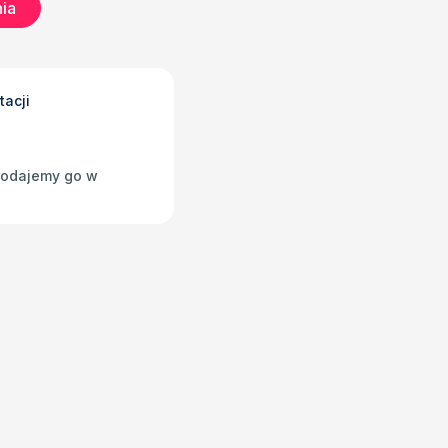
ia
tacji
 Podajemy go w